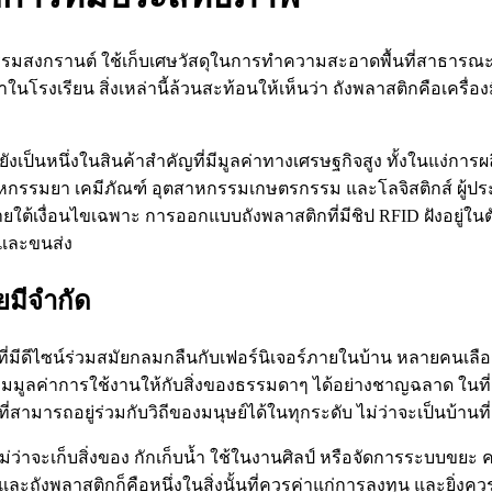
รรมสงกรานต์ ใช้เก็บเศษวัสดุในการทำความสะอาดพื้นที่สาธารณะ หรื
ำในโรงเรียน สิ่งเหล่านี้ล้วนสะท้อนให้เห็นว่า ถังพลาสติกคือเครื่
ยังเป็นหนึ่งในสินค้าสำคัญที่มีมูลค่าทางเศรษฐกิจสูง ทั้งในแง่ก
หกรรมยา เคมีภัณฑ์ อุตสาหกรรมเกษตรกรรม และโลจิสติกส์ ผู้ป
ภายใต้เงื่อนไขเฉพาะ การออกแบบถังพลาสติกที่มีชิป RFID ฝังอยู่ใ
็บและขนส่ง
อยมีจำกัด
งที่มีดีไซน์ร่วมสมัยกลมกลืนกับเฟอร์นิเจอร์ภายในบ้าน หลายคนเลือ
ังเพิ่มมูลค่าการใช้งานให้กับสิ่งของธรรมดาๆ ได้อย่างชาญฉลาด ในที่
ามารถอยู่ร่วมกับวิถีของมนุษย์ได้ในทุกระดับ ไม่ว่าจะเป็นบ้านที่เร
์ ไม่ว่าจะเก็บสิ่งของ กักเก็บน้ำ ใช้ในงานศิลป์ หรือจัดการระบบขย
ใด และถังพลาสติกก็คือหนึ่งในสิ่งนั้นที่ควรค่าแก่การลงทุน และยิ่งค