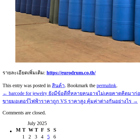
รายละเอียดเพิ่มเติม:
https://eurodrum.co.th/
This entry was posted in
สินค้า
. Bookmark the
permalink
.
←
barcode for jewelry ยังมีข้อดีที่หลายคนอาจไม่เคยคาดคิดมาก่
ขายมอเตอร์ไฟฟ้าราคาถูก VS ราคาสูง คุ้มค่าต่างกันอย่างไร
→
Comments are closed.
July 2025
M
T
W
T
F
S
S
1
2
3
4
5
6