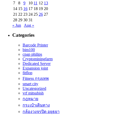
7
8
9
10
11
12
13
14
15
16
17
18
19
20
21
22
23
24
25
26
27
28
29
30
31
« Jun
Aug »
Categories
Barcode Printer
bim100
cpap philips
Cryptominingfarm
Dedicated Server
Expansion joint
fitflop
Fitness กรุงเทพ
smart city
Uncategorized
vrf mitsubish
กฎหมาย
กระเป๋าเดินทาง
กล้องวงจรปิด อยุธยา