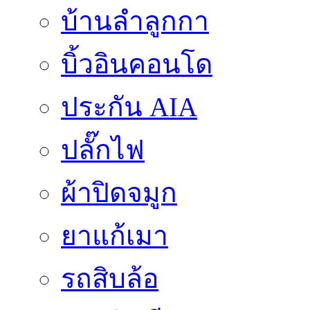
บ้านลำลูกกา
บิ้วอินคอนโด
ประกัน AIA
ปลั๊กไฟ
ผ้าปิดจมูก
ยาแก้เมา
รถสิบล้อ