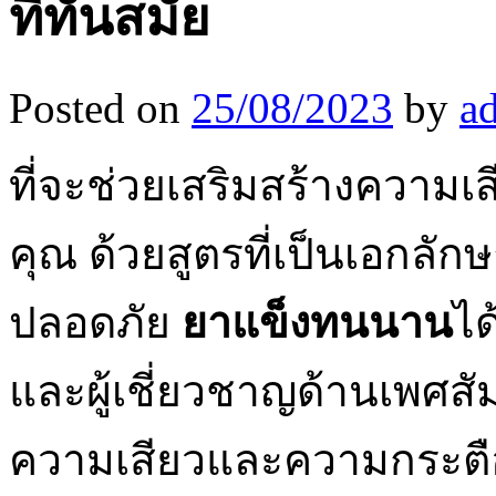
ที่ทันสมัย
Posted on
25/08/2023
by
a
ที่จะช่วยเสริมสร้างความเ
คุณ ด้วยสูตรที่เป็นเอกล
ปลอดภัย
ยาแข็งทนนาน
ได
และผู้เชี่ยวชาญด้านเพศสัม
ความเสียวและความกระตือ