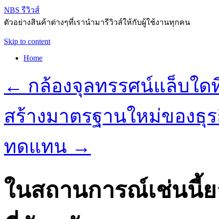
NBS รีวิวส์
ตัวอย่างสินค้าต่างๆที่เรานำมารีวิวส์ให้กับผู้ใช้งานทุกคน
Skip to content
Home
←
กล้องจุลทรรศน์แล็บใด
สร้างมาตรฐานใหม่ของธุรก
ทดแทน
→
ในสถานการณ์เช่นนี้ย