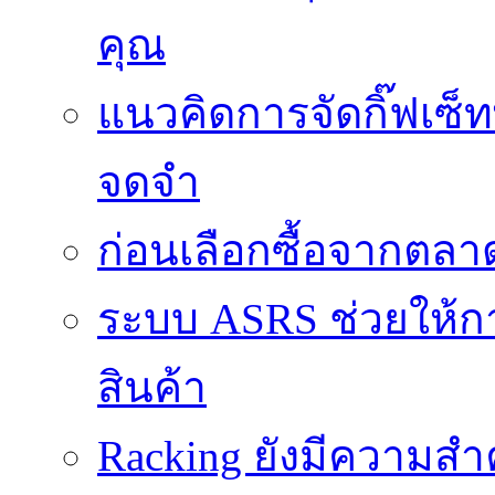
คุณ
แนวคิดการจัดกิ๊ฟเซ็ท
จดจำ
ก่อนเลือกซื้อจากตล
ระบบ ASRS ช่วยให้กา
สินค้า
Racking ยังมีความสำ