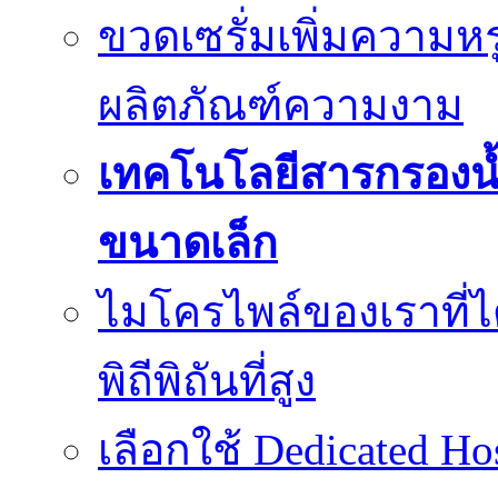
ขวดเซรั่มเพิ่มความ
ผลิตภัณฑ์ความงาม
เทคโนโลยีสารกรองน้
ขนาดเล็ก
ไมโครไพล์ของเราที่
พิถีพิถันที่สูง
เลือกใช้ Dedicated Ho