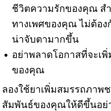
ชีวิตความรักของคุณ ส
ทางเพศของคุณ ไม่ต้องกั
น่าจับตามากขึ้น
อย่าพลาดโอกาสที่จะเพิ
ของคุณ
ลองใช้ยาเพิ่มสมรรถภาพ
สัมพันธ์ของคุณให้ดีขึ้นอย