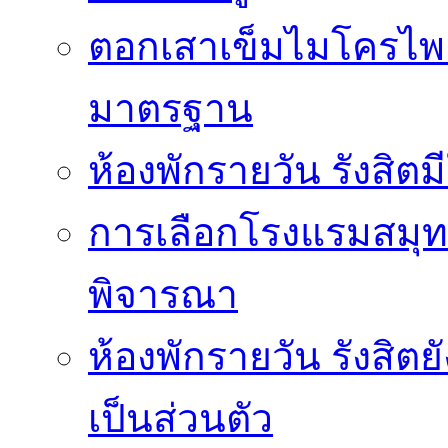
ตอกเสาเข็มไมโครไพล์
มาตรฐาน
ห้องพักรายวัน รังสิ
การเลือกโรงแรมสมุทร
พิจารณา
ห้องพักรายวัน รังสิต
เป็นส่วนตัว