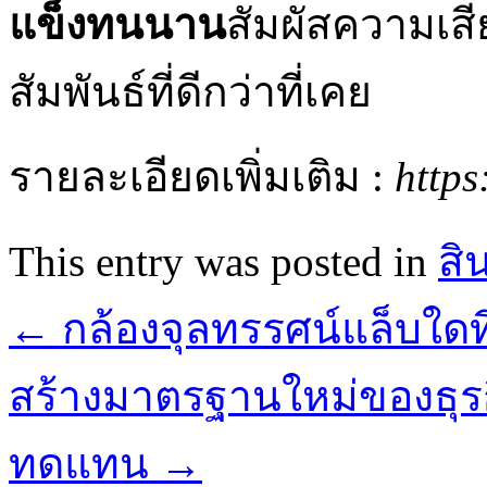
แข็งทนนาน
สัมผัสความเ
สัมพันธ์ที่ดีกว่าที่เคย
รายละเอียดเพิ่มเติม :
http
This entry was posted in
สิ
←
กล้องจุลทรรศน์แล็บใด
สร้างมาตรฐานใหม่ของธุรก
ทดแทน
→