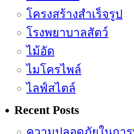
โครงสร้างสำเร็จรูป
โรงพยาบาลสัตว์
ไม้อัด
ไมโครไพล์
ไลฟ์สไตล์
Recent Posts
ความปลอดภัยในการ