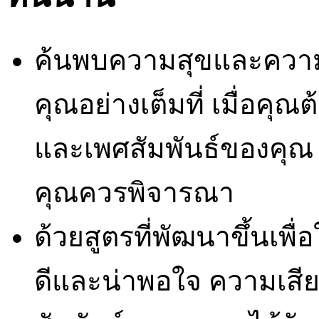
ค้นพบความสุขและความ
คุณอย่างเต็มที่ เมื่อค
และเพศสัมพันธ์ของคุณ ย
คุณควรพิจารณา
ด้วยสูตรที่พัฒนาขึ้นเพื
ดีและน่าพอใจ ความเสี