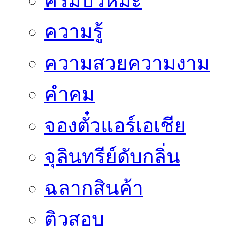
ครีมบัวหิมะ
ความรู้
ความสวยความงาม
คำคม
จองตั๋วแอร์เอเชีย
จุลินทรีย์ดับกลิ่น
ฉลากสินค้า
ติวสอบ