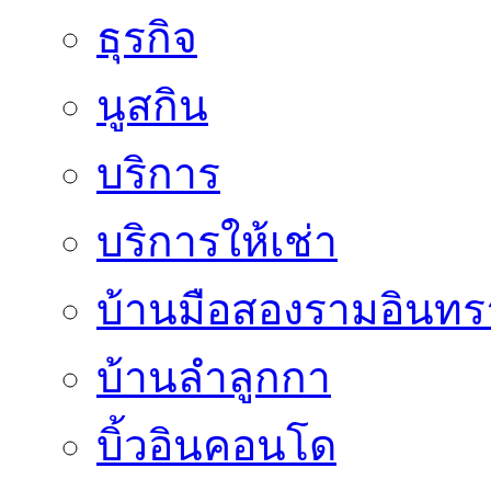
ธุรกิจ
นูสกิน
บริการ
บริการให้เช่า
บ้านมือสองรามอินทร
บ้านลำลูกกา
บิ้วอินคอนโด