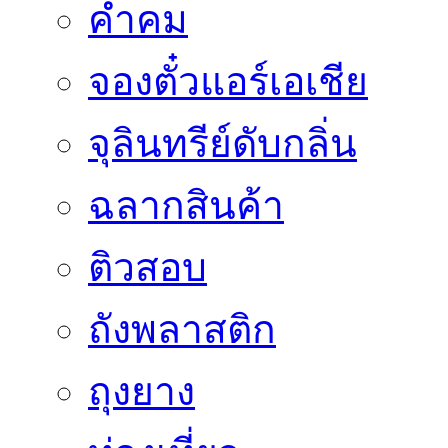
คำคม
จองตั๋วแอร์เอเชีย
จุลินทรีย์ดับกลิ่น
ฉลากสินค้า
ติวสอบ
ถังพลาสติก
ถุงยาง