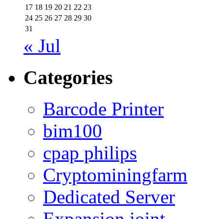
17
18
19
20
21
22
23
24
25
26
27
28
29
30
31
« Jul
Categories
Barcode Printer
bim100
cpap philips
Cryptominingfarm
Dedicated Server
Expansion joint