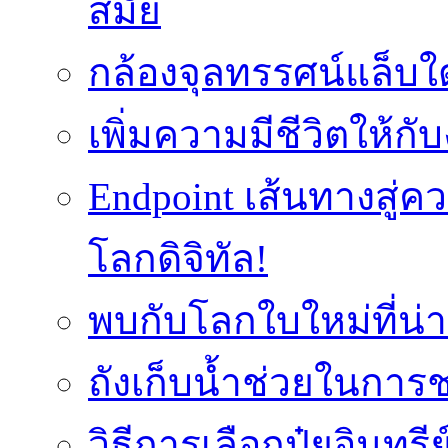
สมัย
กล้องจุลทรรศน์แล็บใ
เพิ่มความมีชีวิตให้กั
Endpoint เส้นทางสู
โลกดิจิทัล!
พบกับโลกใบใหม่ที่น่า
ถังเก็บน้ำช่วยในก
วิธีการเลือกปุ๋ยอินทรี