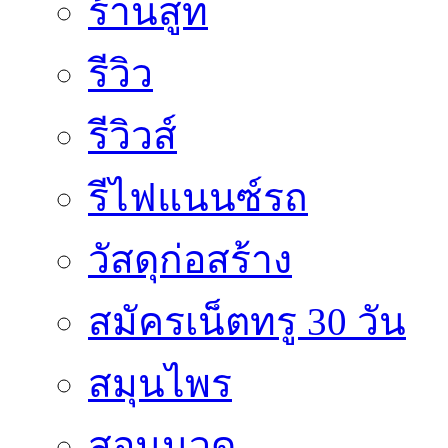
ร้านสูท
รีวิว
รีวิวส์
รีไฟแนนซ์รถ
วัสดุก่อสร้าง
สมัครเน็ตทรู 30 วัน
สมุนไพร
สอนนวด