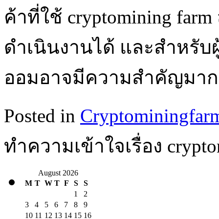
ค้าที่ใช้ cryptomining f
ดำเนินงานได้ และสำหรับ
ออมอาจมีความสำคัญมาก
Posted in
Cryptominingfar
ทำความเข้าใจเรื่อง cryptom
August 2026
M
T
W
T
F
S
S
1
2
3
4
5
6
7
8
9
10
11
12
13
14
15
16