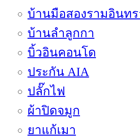
บ้านมือสองรามอินทร
บ้านลำลูกกา
บิ้วอินคอนโด
ประกัน AIA
ปลั๊กไฟ
ผ้าปิดจมูก
ยาแก้เมา