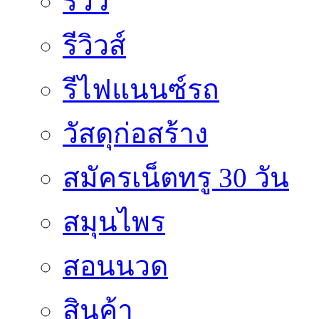
รีวิว
รีวิวส์
รีไฟแนนซ์รถ
วัสดุก่อสร้าง
สมัครเน็ตทรู 30 วัน
สมุนไพร
สอนนวด
สินค้า