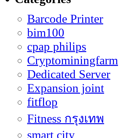
Barcode Printer
bim100
cpap philips
Cryptominingfarm
Dedicated Server
Expansion joint
fitflop
Fitness กรุงเทพ
smart city