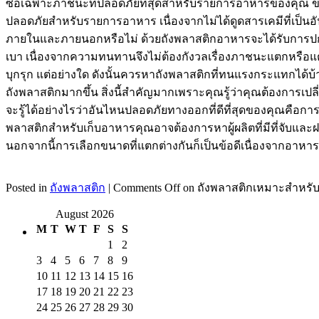
ซื้อเฉพาะภาชนะที่ปลอดภัยที่สุดสำหรับรายการอาหารของคุณ
ปลอดภัยสำหรับรายการอาหาร เนื่องจากไม่ได้ดูดสารเคมีที่เป็น
ภายในและภายนอกหรือไม่ ด้วยถังพลาสติกอาหารจะได้รับการปกป้
เบา เนื่องจากความทนทานจึงไม่ต้องกังวลเรื่องภาชนะแตกหรือแตก
บุกรุก แต่อย่างใด ดังนั้นควรหาถังพลาสติกที่ทนแรงกระแทกได้บ
ถังพลาสติกมากขึ้น สิ่งนี้สำคัญมากเพราะคุณรู้ว่าคุณต้องการเปลี
จะรู้ได้อย่างไรว่าอันไหนปลอดภัยทางออกที่ดีที่สุดของคุณคือกา
พลาสติกสำหรับเก็บอาหารคุณอาจต้องการหาผู้ผลิตที่มีที่จับและฝ
นอกจากนี้การเลือกขนาดที่แตกต่างกันก็เป็นข้อดีเนื่องจากอาหา
Posted in
ถังพลาสติก
|
Comments Off
on ถังพลาสติกเหมาะสำหรั
August 2026
M
T
W
T
F
S
S
1
2
3
4
5
6
7
8
9
10
11
12
13
14
15
16
17
18
19
20
21
22
23
24
25
26
27
28
29
30