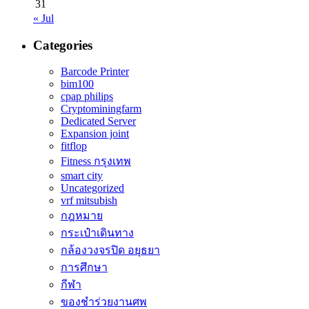
31
« Jul
Categories
Barcode Printer
bim100
cpap philips
Cryptominingfarm
Dedicated Server
Expansion joint
fitflop
Fitness กรุงเทพ
smart city
Uncategorized
vrf mitsubish
กฎหมาย
กระเป๋าเดินทาง
กล้องวงจรปิด อยุธยา
การศึกษา
กีฬา
ของชำร่วยงานศพ