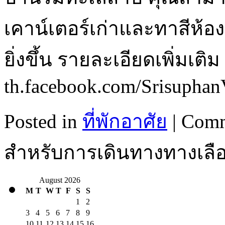
เคาน์เตอร์เก่าและทาสีห้องใ
ยิ่งขึ้น รายละเอียดเพิ่มเติม :
th.facebook.com/Srisuphan
Posted in
ที่พักอาศัย
|
Comm
สำหรับการเดินทางทางเลื
August 2026
M
T
W
T
F
S
S
1
2
3
4
5
6
7
8
9
10
11
12
13
14
15
16