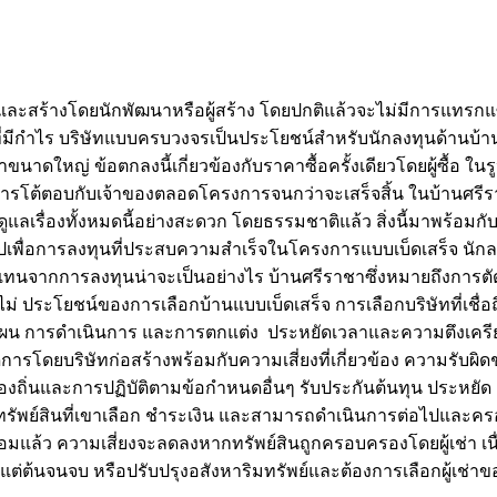
และสร้างโดยนักพัฒนาหรือผู้สร้าง โดยปกติแล้วจะไม่มีการแทรกแซงจา
ร บริษัทแบบครบวงจรเป็นประโยชน์สำหรับนักลงทุนด้านบ้านศรีรา
าขนาดใหญ่ ข้อตกลงนี้เกี่ยวข้องกับราคาซื้อครั้งเดียวโดยผู้ซื้อ ใน
รโต้ตอบกับเจ้าของตลอดโครงการจนกว่าจะเสร็จสิ้น ในบ้านศรีราช
ดูแลเรื่องทั้งหมดนี้อย่างสะดวก โดยธรรมชาติแล้ว สิ่งนี้มาพร้อมกับร
อไปเพื่อการลงทุนที่ประสบความสำเร็จในโครงการแบบเบ็ดเสร็จ นักลงท
นจากการลงทุนน่าจะเป็นอย่างไร บ้านศรีราชาซึ่งหมายถึงการตัดสิ
อไม่ ประโยชน์ของการเลือกบ้านแบบเบ็ดเสร็จ การเลือกบริษัทที่เชื
น การดำเนินการ และการตกแต่ง ประหยัดเวลาและความตึงเครียด เ
รโดยบริษัทก่อสร้างพร้อมกับความเสี่ยงที่เกี่ยวข้อง ความรับผิดช
่นและการปฏิบัติตามข้อกำหนดอื่นๆ รับประกันต้นทุน ประหยัด เนื่
ือกทรัพย์สินที่เขาเลือก ชำระเงิน และสามารถดำเนินการต่อไปแล
พร้อมแล้ว ความเสี่ยงจะลดลงหากทรัพย์สินถูกครอบครองโดยผู้เช่า เน
งแต่ต้นจนจบ หรือปรับปรุงอสังหาริมทรัพย์และต้องการเลือกผู้เช่