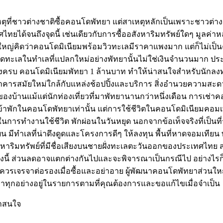
ี่ชาวต่างชาติซื้อคอนโดพัทยา แต่สาเหตุหลักเป็นเพราะชาวต่างชา
ทยได้จนถึงจุดนี้ เช่นเดียวกับการซื้ออสังหาริมทรัพย์ใดๆ มูลค่าห
่วนใหญ่คิดว่าคอนโดมิเนียมพร้อมวิวทะเลมีราคาแพงมาก แต่ก็ไม่เ
ติดทะเลในทำเลที่แปลกใหม่อย่างพัทยานั้นไม่ใช่เงินจำนวนมาก ประเท
ต่งครบ คอนโดมิเนียมพัทยา 1 ล้านบาท ทำให้น่าสนใจสำหรับนักลงทุนเ
ารสมัยใหม่ใกล้กับแหล่งช้อปปิ้งและบริการ สิ่งอำนวยความสะดวก
าของบ้านแม้แต่นักท่องเที่ยวที่มาพัทยานานกว่าหนึ่งเดือน การเช่า
ักในคอนโดพัทยาเท่านั้น แต่การใช้ชีวิตในคอนโดมิเนียมคอมเพล็ก
การทำงานใช้ชีวิต พักผ่อนในวันหยุด นอกจากข้อเท็จจริงที่เป็นที่รู
มีทำเลที่น่าดึงดูดและโครงการดีๆ ให้ลงทุน พื้นที่หาดจอมเทียน พ
าริมทรัพย์ที่มีชื่อเสียงบนชายฝั่งทะเลตะวันออกของประเทศไทย สอบ
งนี้ ส่วนลดอาจแตกต่างกันไปและจะพิจารณาเป็นกรณีไป อย่างไรก็
ควรเจรจาต่อรองเมื่อซื้อและอย่าอาย ผู้พัฒนาคอนโดพัทยาส่วนใหญ่เ
ว่าทุกอย่างอยู่ในรายการตามที่คุณต้องการและขอแก้ไขเมื่อจำเป็น
่าสนใจ