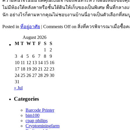
ความสนใจในนั้น แต่คุณเป็นเจ้าของพื้นที่ระหว่างผนังห้องของคุ
ไม่มีห้องใต้หลังคาหรือชั้นใต้ดินให้เก็บของเป็นพิเศษ พื้นที่
นัก อย่างไรก็ตามหากคุณไม่ชอบงานบ้านนี่อาจเป็นตัวเลือกที่สมบู
Posted in
ที่อยู่อาศัย
|
Comments Off
on สิ่งที่ควรพิจารณาเมื่อซื้
August 2026
M
T
W
T
F
S
S
1
2
3
4
5
6
7
8
9
10
11
12
13
14
15
16
17
18
19
20
21
22
23
24
25
26
27
28
29
30
31
« Jul
Categories
Barcode Printer
bim100
cpap philips
Cryptominingfarm