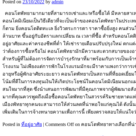
Posted on
23/10/2022
by
admin
คอนโดพัทยามากมายที่สามารถเช่าและ/หรือซื้อได้ มีหลายสาเหตุท
คอนโดมิเนียมเป็นวิธีเดียวที่จะเป็นเจ้าของคอนโดพัทยาในประเทศไ
ก็ตาม ยิ่งคอนโดติดทะเล ยิ่งวิวตระการตา ราคาซื้อยิ่งสูง คนส
ล้านบาท ขึ้นอยู่กับอัตราแลกเปลี่ยน ณ เวลาที่ซื้อ สำหรับคอนโด
อยู่อาศัยและค่าครองชีพที่ต่ำ ให้เช่ารายเดือนปรับปรุงใหม่ ตกแ
ว่าต้องการซื้อหรือไม่ คอนโดพัทยามักมีความสะดวกสบายของอาค
สำหรับผู้ที่ไม่ต้องการจัดการบำรุงรักษาที่มาพร้อมกับการเป็นเจ้
โรงแรม ไม่เพียงแต่การพักในโรงแรมมักจะมีราคาแพงกว่าการเข้าพ
อายุหรือผู้พักอาศัยระยะยาว คอนโดพัทยาเป็นสถานที่ที่ยอดเยี่ยมใน
โน้มที่ดีในการลงทุนเงินให้เกิดประโยชน์ในคอนโดมิเนียมนอกแผน 
สนใจมากที่สุด ซึ่งนำเสนอการพัฒนาที่มีคุณภาพจากผู้พัฒนาอสังห
มากที่คุณควรพูดถึงเมื่อซื้อคอนโดพัทยาในสวรรค์ริมชายหาดแห่
เมืองพัทยาทุกคนจะสามารถให้ส่วนลดที่น่าพอใจแก่คุณได้ ดังนั้น
เพิ่มเติมในการจ้างทนายความเพื่อการนี้ เพียงตรวจสอบให้แน่ใจ
Posted in
ที่อยู่อาศัย
|
Comments Off
on คอนโดพัทยาทางเลือกที่น