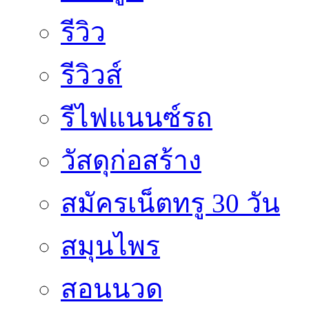
รีวิว
รีวิวส์
รีไฟแนนซ์รถ
วัสดุก่อสร้าง
สมัครเน็ตทรู 30 วัน
สมุนไพร
สอนนวด