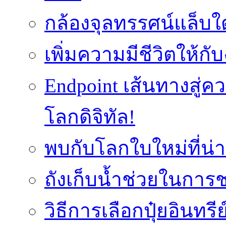
กล้องจุลทรรศน์แล็บใ
เพิ่มความมีชีวิตให้กั
Endpoint เส้นทางสู
โลกดิจิทัล!
พบกับโลกใบใหม่ที่น่า
ถังเก็บน้ำช่วยในก
วิธีการเลือกปุ๋ยอินทรี