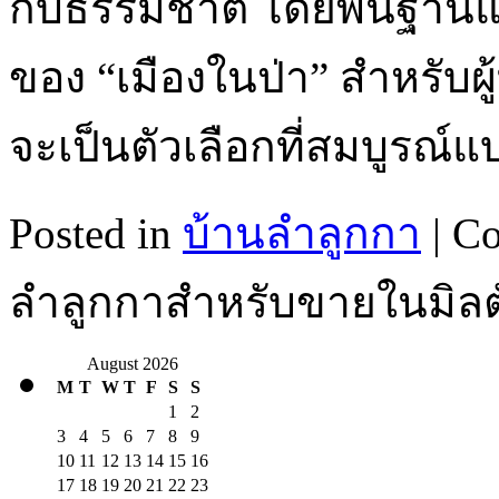
กับธรรมชาติ โดยพื้นฐานแ
ของ “เมืองในป่า” สำหรับผู
จะเป็นตัวเลือกที่สมบูรณ์
Posted in
บ้านลำลูกกา
|
Co
ลำลูกกาสำหรับขายในมิลตั
August 2026
M
T
W
T
F
S
S
1
2
3
4
5
6
7
8
9
10
11
12
13
14
15
16
17
18
19
20
21
22
23