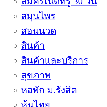
สมัครเน็ตทรู 30 วัน
สมุนไพร
สอนนวด
สินค้า
สินค้าและบริการ
สุขภาพ
หอพัก ม.รังสิต
หุ้นไทย