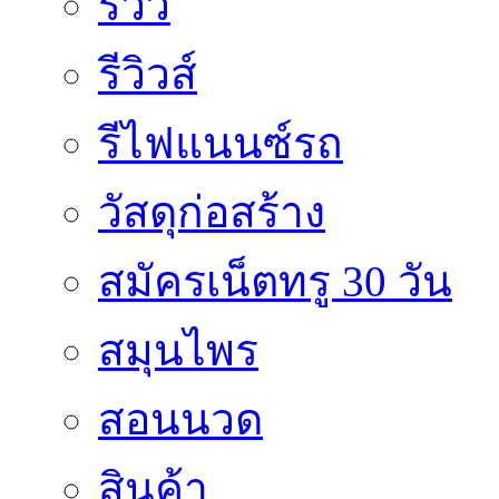
รีวิว
รีวิวส์
รีไฟแนนซ์รถ
วัสดุก่อสร้าง
สมัครเน็ตทรู 30 วัน
สมุนไพร
สอนนวด
สินค้า