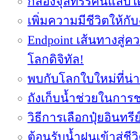
กล้องจุลทรรศน์แล็บใ
เพิ่มความมีชีวิตให้กั
Endpoint เส้นทางสู
โลกดิจิทัล!
พบกับโลกใบใหม่ที่น่า
ถังเก็บน้ำช่วยในก
วิธีการเลือกปุ๋ยอินทรี
ต้อนรับน้ำฝนเข้าสู่ชีว