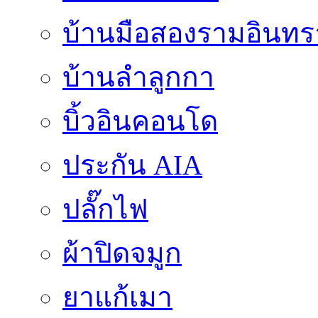
บ้านมือสองรามอินทร
บ้านลำลูกกา
บิ้วอินคอนโด
ประกัน AIA
ปลั๊กไฟ
ผ้าปิดจมูก
ยาแก้เมา