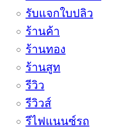
รับแจกใบปลิว
ร้านค้า
ร้านทอง
ร้านสูท
รีวิว
รีวิวส์
รีไฟแนนซ์รถ