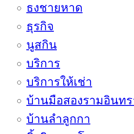
ธงชายหาด
ธุรกิจ
นูสกิน
บริการ
บริการให้เช่า
บ้านมือสองรามอินทร
บ้านลำลูกกา