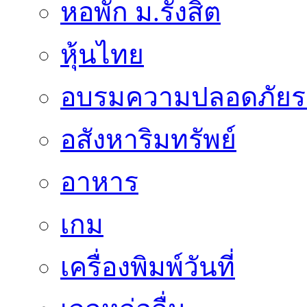
หอพัก ม.รังสิต
หุ้นไทย
อบรมความปลอดภัยร
อสังหาริมทรัพย์
อาหาร
เกม
เครื่องพิมพ์วันที่