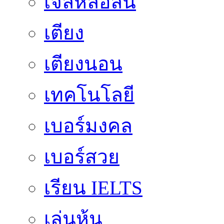
เจลหล่อลื่น
เตียง
เตียงนอน
เทคโนโลยี
เบอร์มงคล
เบอร์สวย
เรียน IELTS
เล่นหุ้น