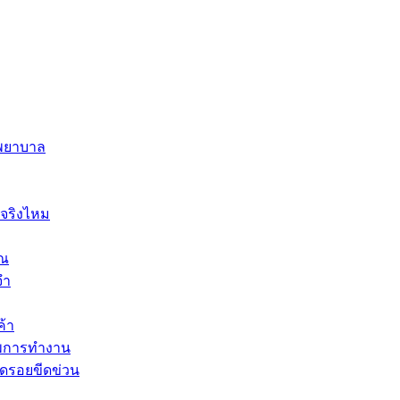
พยาบาล
มจริงไหม
ุณ
จำ
ค้า
าพการทำงาน
ิดรอยขีดข่วน