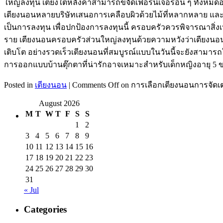
ใหญ่ลงทุน เตียงใต้หลังคาสามารถขจัดเฟอร์นิเจอร์อื่น ๆ ทั้งห
เตียงนอนหลายบริษัทเสนอการเคลือบผิวด้วยไม้ที่หลากหลาย และบา
เป็นการลงทุน เพื่อปกป้องการลงทุนนี้ ครอบครัวควรพิจารณาสิ่งเหล
ราย เตียงนอนครอบครัวส่วนใหญ่ลงทุนด้วยความหวังว่าเตียงนอนจ
เติบโต อย่างรวดเร็วเตียงนอนที่สมบูรณ์แบบในวันนี้จะยังสามารถใส
การออกแบบบ้านตุ๊กตาที่น่ารักอาจเหมาะสำหรับเด็กหญิงอายุ 5 
Posted in
เตียงนอน
|
Comments Off
on การเลือกเตียงนอนการจัดเ
August 2026
M
T
W
T
F
S
S
1
2
3
4
5
6
7
8
9
10
11
12
13
14
15
16
17
18
19
20
21
22
23
24
25
26
27
28
29
30
31
« Jul
Categories