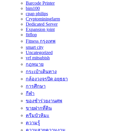
Barcode Printer
bim100
cpap philips
Cryptominingfarm
Dedicated Server
Expansion joint
fitflop
Fitness กรุงเทพ
smart city
Uncategorized
vrf mitsubish
กฎหมาย
กระเป๋าเดินทาง
กล้องวงจรปิด อยุธยา
การศึกษา
กีฬา
ของชำร่วยงานศพ
ขายฝากที่ดิน
ครีมบัวหิมะ
ความรู้
ความสวยความงาม