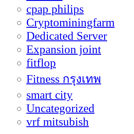
cpap philips
Cryptominingfarm
Dedicated Server
Expansion joint
fitflop
Fitness กรุงเทพ
smart city
Uncategorized
vrf mitsubish