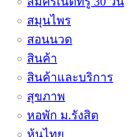
สมัครเน็ตทรู 30 วัน
สมุนไพร
สอนนวด
สินค้า
สินค้าและบริการ
สุขภาพ
หอพัก ม.รังสิต
หุ้นไทย