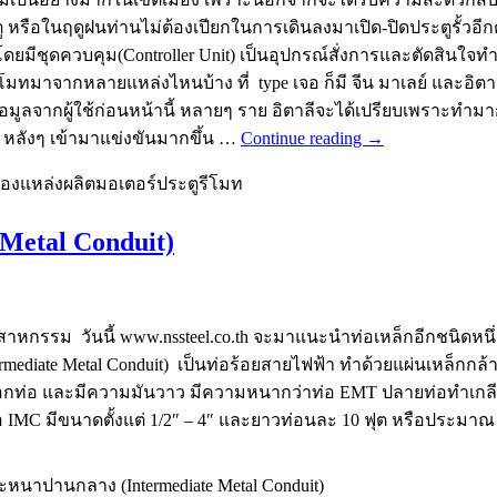
ือในฤดูฝนท่านไม่ต้องเปียกในการเดินลงมาเปิด-ปิดประตูรั้วอีก
โดยมีชุดควบคุม(Controller Unit) เป็นอุปกรณ์สั่งการและตัดสิน
าจากหลายแหล่งไหนบ้าง ที่ type เจอ ก็มี จีน มาเลย์ และอิตาลี อย่
้อมูลจากผู้ใช้ก่อนหน้านี้ หลายๆ ราย อิตาลีจะได้เปรียบเพราะท
ีน หลังๆ เข้ามาแข่งขันมากขึ้น …
Continue reading
→
งแหล่งผลิตมอเตอร์ประตูรีโมท
Metal Conduit)
สาหกรรม วันนี้ www.nssteel.co.th จะมาแนะนำท่อเหล็กอีกชนิดหนึ่ง
te Metal Conduit) เป็นท่อร้อยสายไฟฟ้า ทำด้วยแผ่นเหล็กกล้าชนิ
กท่อ และมีความมันวาว มีความหนากว่าท่อ EMT ปลายท่อทำเกลียวไ
ท่อ IMC มีขนาดตั้งแต่ 1/2″ – 4″ และยาวท่อนละ 10 ฟุต หรือปร
หนาปานกลาง (Intermediate Metal Conduit)