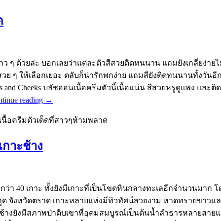
ด
ว ๆ ด้วยล่ะ บอกเลยว่าแต่ละตัวสีสวยติดทนนาน แถมยังเกลี่ยง่ายไม่ทิ
ย ๆ ให้เลือกเยอะ ตลับก็น่ารักพกง่าย แถมสียังติดทนนานทั้งวันอี
s and Cheeks บลัชออนเนื้อครีมตัวนี้เนื้อแน่น สีสวยหรูดูแพง และ
tinue reading
→
นื้อครีมตัวเด็ดที่สาวๆห้ามพลาด
เกาะช้าง
ว่า 40 เกาะ ทั้งยังมีเกาะที่เป็นโขดหินกลางทะเลอีกจำนวนมาก โดย
กาะกูด จังหวัดตราด เกาะหลายแห่งมีทิวทัศน์สวยงาม หาดทรายขาวแล
ช้างยังมีสภาพป่าดิบเขาที่อุดมสมบูรณ์เป็นต้นน้ำลำธารหลายสา