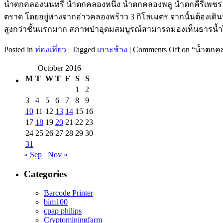
น้ำตกคลองนนทรี น้ำตกคลองหนึ่ง น้ำตกคลองพลู น้ำตกคีรีเพชร ที่
ตราด โดยอยู่ห่างจากอ่าวคลองพร้าว 3 กิโลเมตร จากนั้นต้องเดินป
สูงกว่าชั้นแรกมาก สภาพป่าอุดมสมบูรณ์สามารถมองเห็นธารน
Posted in
ท่องเที่ยว
|
Tagged
เกาะช้าง
|
Comments Off
on “น้ำตกคล
October 2016
M
T
W
T
F
S
S
1
2
3
4
5
6
7
8
9
10
11
12
13
14
15
16
17
18
19
20
21
22
23
24
25
26
27
28
29
30
31
« Sep
Nov »
Categories
Barcode Printer
bim100
cpap philips
Cryptominingfarm