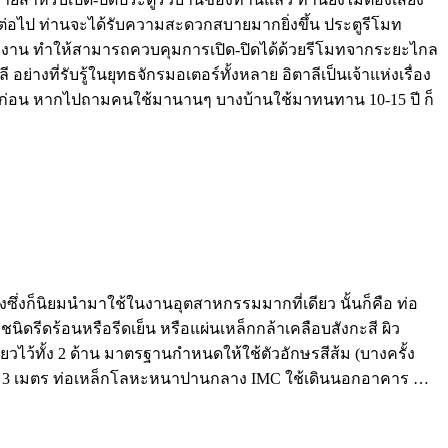
ต่อไป ท่านจะได้รับความสะดวกสบายมากยิ่งขึ้น ประตูรีโมท
ใจทำงาน ทำให้สามารถควบคุมการเปิด-ปิดได้ด้วยรีโมทจากระยะไกล
างที่รับรู้ในยุทธจักรมอเตอร์ทั้งหลาย อิตาลีเป็นเจ้าแห่งเรื่อง
ำมาก่อน หากไปถามคนใช้มานานๆ บางบ้านใช้มาทนทาน 10-15 ปี ก็
ซึ่งก็นิยมนำมาใช้ในงานอุตสาหกรรมมากที่เดียว นั้นก็คือ ท่อ
ดรีดร้อนหรือรีดเย็น หรือแผ่นเหล็กกล้าเคลือบสังกะสี ผิว
ว้ทั้ง 2 ด้าน มาตรฐานกำหนดให้ใช้ตัวอักษรสีส้ม (บางครั้ง
ะมาณ 3 เมตร ท่อเหล็กโลหะหนาปานกลาง IMC ใช้เดินนอกอาคาร …