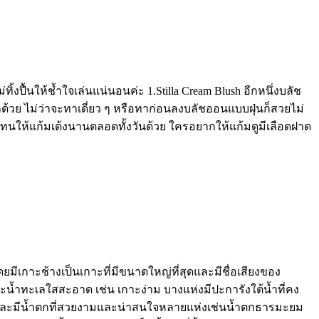
้งปื้นให้ช้ำใจเล่นแน่นอนค่ะ 1.Stilla Cream Blush อีกหนึ่งบลัช
กด้วย ไม่ว่าจะทาเดี่ยว ๆ หรือทาก่อนลงบลัชออนแบบฝุ่นก็สวยไม่
ติดทนให้แก้มเด้งนานตลอดทั้งวันด้วย ใครอยากให้แก้มดูมีเลือดฝาด
มีเกาะช้างเป็นเกาะที่มีขนาดใหญ่ที่สุดและมีชื่อเสียงของ
ะน้ำทะเลใสสะอาด เช่น เกาะง่าม บางแห่งมีปะการังใต้น้ำที่คง
ยและมีน้ำตกที่สวยงามและน่าสนใจหลายแห่งเช่นน้ำตกธารมะยม