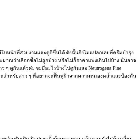
ใบหน้าที่สวยงามและดูดีขึ้นได้ ดังนั้นจึงไม่แปลกเลยที่ครีมบำรุง
ระมาณว่าเลือกซื้อไม่ถูกบ้าง หรือไม่ก็ราคาแพงเกินไปบ้าง นั่นอาจ
สาว ๆ ดูกันแล้วค่ะ จะมีอะไรบ้างไปดูกันเลย Neutrogena Fine
ย เหมาะสำหรับสาว ๆ ที่อยากจะฟื้นฟูผิวจากความหมองคล้ำและป้องกัน
ำหรับเปิด-ปิดประตูรั้วบ้านของท่านแล้ว ท่านยังไม่ต้องเสี่ยง