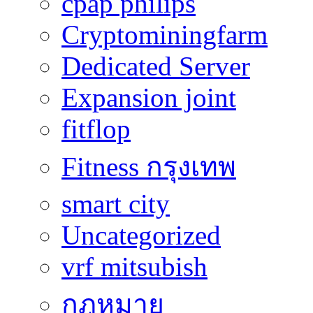
cpap philips
Cryptominingfarm
Dedicated Server
Expansion joint
fitflop
Fitness กรุงเทพ
smart city
Uncategorized
vrf mitsubish
กฎหมาย