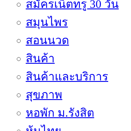
สมัครเน็ตทรู 30 วัน
สมุนไพร
สอนนวด
สินค้า
สินค้าและบริการ
สุขภาพ
หอพัก ม.รังสิต
หุ้นไทย