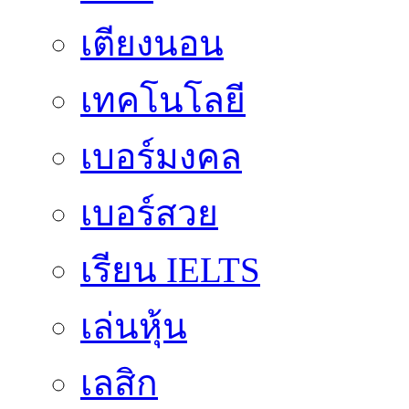
เตียงนอน
เทคโนโลยี
เบอร์มงคล
เบอร์สวย
เรียน IELTS
เล่นหุ้น
เลสิก