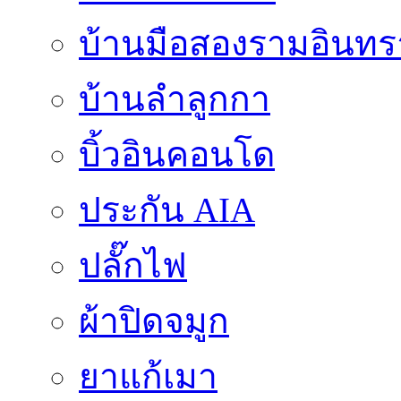
บ้านมือสองรามอินทร
บ้านลำลูกกา
บิ้วอินคอนโด
ประกัน AIA
ปลั๊กไฟ
ผ้าปิดจมูก
ยาแก้เมา