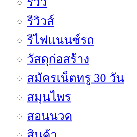
รีวิว
รีวิวส์
รีไฟแนนซ์รถ
วัสดุก่อสร้าง
สมัครเน็ตทรู 30 วัน
สมุนไพร
สอนนวด
สินค้า