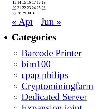
13
14
15
16
17
18
19
20
21
22
23
24
25
26
27
28
29
30
31
« Apr
Jun »
Categories
Barcode Printer
bim100
cpap philips
Cryptominingfarm
Dedicated Server
Expansion joint