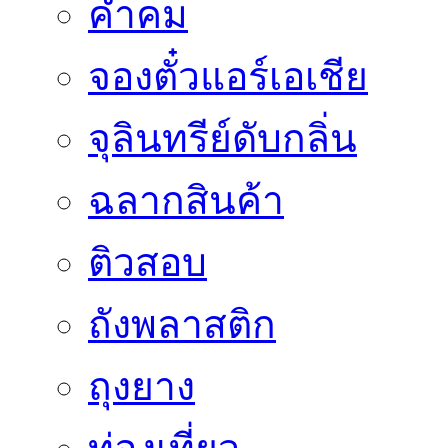
คำคม
จองตั๋วแอร์เอเชีย
จุลินทรีย์ดับกลิ่น
ฉลากสินค้า
ติวสอบ
ถังพลาสติก
ถุงยาง