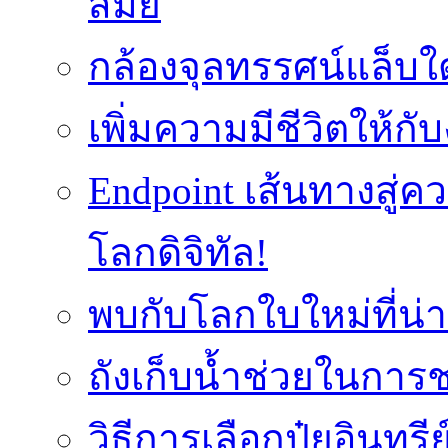
สมัย
กล้องจุลทรรศน์แล็บใ
เพิ่มความมีชีวิตให้กั
Endpoint เส้นทางสู
โลกดิจิทัล!
พบกับโลกใบใหม่ที่น่า
ถังเก็บน้ำช่วยในก
วิธีการเลือกปุ๋ยอินทรี