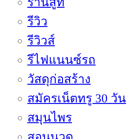
ร้านสูท
รีวิว
รีวิวส์
รีไฟแนนซ์รถ
วัสดุก่อสร้าง
สมัครเน็ตทรู 30 วัน
สมุนไพร
สอนนวด