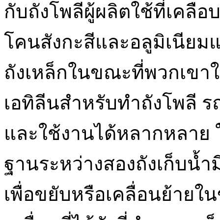
กับถังโพลีผู้ผลิตใช้ที่เคล
โคนสังกะสีและอลูมิเนียมแล
ถังเหล็กในขณะที่พวกเขา
เอทิลีนสำหรับทำถังโพลี 
และใช้งานได้หลากหลาย ใ
ฐานระหว่างสองถังเก็บน้ำ
เพื่อขยับหรือเคลื่อนย้ายใ