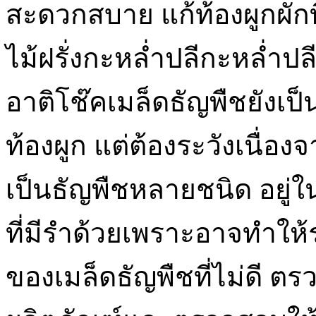
สะดวกสบาย แก้ท้องผูกผักท
ไม้ฝรั่งกะหล่ำปลีกะหล่ำป
อาติโช๊คเมล็ดธัญพืชยังเป็
ท้องผูก แต่ต้องระวังเนื่อ
เป็นธัญพืชหลายชนิด อยู่
ที่มีรำด้วยเพราะอาจทำให้ร
ของเมล็ดธัญพืชที่ไม่ดี 