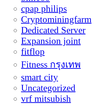
cpap philips
Cryptominingfarm
Dedicated Server
Expansion joint
fitflop
Fitness กรุงเทพ
smart city
Uncategorized
vrf mitsubish