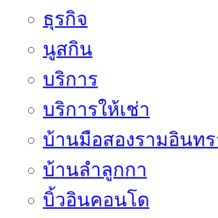
ธุรกิจ
นูสกิน
บริการ
บริการให้เช่า
บ้านมือสองรามอินทร
บ้านลำลูกกา
บิ้วอินคอนโด