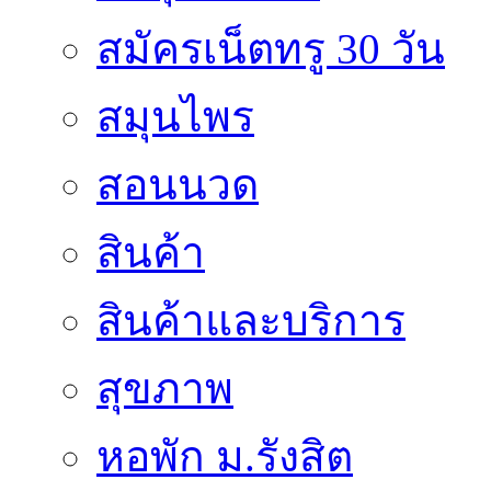
สมัครเน็ตทรู 30 วัน
สมุนไพร
สอนนวด
สินค้า
สินค้าและบริการ
สุขภาพ
หอพัก ม.รังสิต