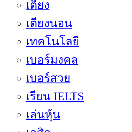
เตียง
เตียงนอน
เทคโนโลยี
เบอร์มงคล
เบอร์สวย
เรียน IELTS
เล่นหุ้น