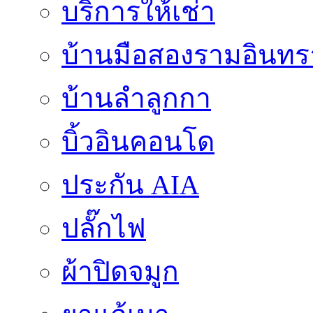
บริการให้เช่า
บ้านมือสองรามอินทร
บ้านลำลูกกา
บิ้วอินคอนโด
ประกัน AIA
ปลั๊กไฟ
ผ้าปิดจมูก