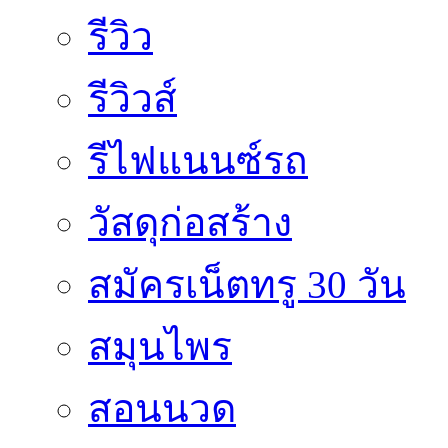
รีวิว
รีวิวส์
รีไฟแนนซ์รถ
วัสดุก่อสร้าง
สมัครเน็ตทรู 30 วัน
สมุนไพร
สอนนวด