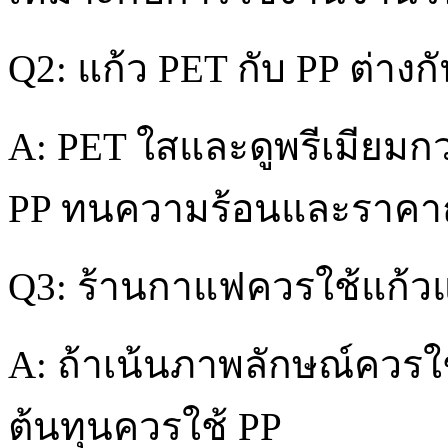
Q2: แก้ว PET กับ PP ต่างก
A: PET ใสและดูพรีเมียมกว่
PP ทนความร้อนและราคาถ
Q3: ร้านกาแฟควรใช้แก้
A: ถ้าเน้นภาพลักษณ์ควรใ
ต้นทุนควรใช้ PP