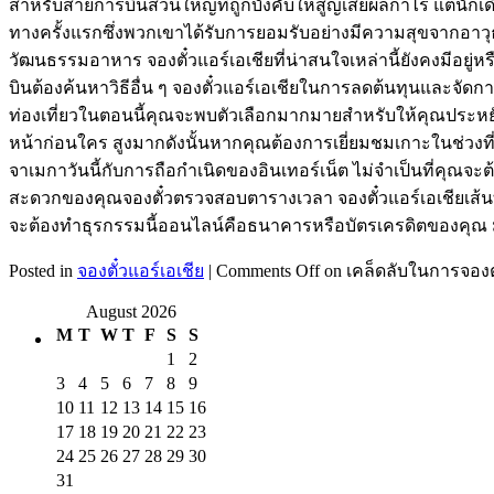
สำหรับสายการบินส่วนใหญ่ที่ถูกบังคับให้สูญเสียผลกำไร แต่นักเดิ
ทางครั้งแรกซึ่งพวกเขาได้รับการยอมรับอย่างมีความสุขจากอาวุ
วัฒนธรรมอาหาร จองตั๋วแอร์เอเชียที่น่าสนใจเหล่านี้ยังคงมีอยู่หร
บินต้องค้นหาวิธีอื่น ๆ จองตั๋วแอร์เอเชียในการลดต้นทุนและจัดกา
ท่องเที่ยวในตอนนี้คุณจะพบตัวเลือกมากมายสำหรับให้คุณประหย
หน้าก่อนใคร สูงมากดังนั้นหากคุณต้องการเยี่ยมชมเกาะในช่วงที่
จาเมกาวันนี้กับการถือกำเนิดของอินเทอร์เน็ต ไม่จำเป็นที่คุณจ
สะดวกของคุณจองตั๋วตรวจสอบตารางเวลา จองตั๋วแอร์เอเชียเส้นท
จะต้องทำธุรกรรมนี้ออนไลน์คือธนาคารหรือบัตรเครดิตของคุณ มั
Posted in
จองตั๋วแอร์เอเชีย
|
Comments Off
on เคล็ดลับในการจองตั
August 2026
M
T
W
T
F
S
S
1
2
3
4
5
6
7
8
9
10
11
12
13
14
15
16
17
18
19
20
21
22
23
24
25
26
27
28
29
30
31