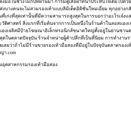
ลงมือในช่วงไม่กี่ปีที่ผ่านมา การมีตู้เสื้อผ้าที่น่าประทับใจเต็มไ
ยส่งบางคนจะไม่สวมรองเท้าแบบลิมิเต็ดอิดิชั่นใหม่เอี่ยม ทุกอย่า
นที่เก่งที่สุดเท่านั้นที่มีความสามารถสูงสุดในการบอกว่าอะไรเจ๋งแล
ในประวัติศาสตร์ สิ่งแรกที่เริ่มต้นจากการเป็นหนึ่งในร้านค้าในลอสแองเจ
เจลิสมีป้ายโฆษณาอิเล็กทรอนิกส์ขนาดใหญ่ตั้งอยู่ในย่านซานตาโมนิ
ีที่สุดในตลาดปัจจุบัน ร้านจำหน่ายผู้ค้าปลีกที่เป็นที่นิยม การทำง
เลยว่าถ้าไม่มีร้านขายรองเท้ามือสองที่มีอยู่ในปัจจุบันตลาดรองเท
งญ่า.com
ของอุตสาหกรรมรองเท้ามือสอง