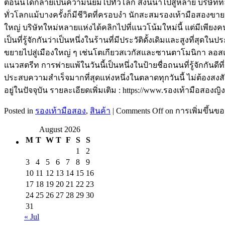
ตอนนี้ได้กลายเป็นความนิยมไปทั่วโลก สิ่งนี้นำไปสู่หลาย บริษัทที่
ทั่วโลกแม้บางครั้งก็มีชีวิตที่ครอบงำ นักสะสมรองเท้ามือสองขา
ใหญ่ บริษัทใหม่หลายแห่งได้คลิกไปที่แนวโน้มใหม่นี้ แต่มีเพียงค
เป็นที่รู้จักกันว่าเป็นหนึ่งในร้านที่มีประวัติดั้งเดิมและสูงที่สุด
ขยายไปสู่เมืองใหญ่ ๆ เช่นโตเกียวสเวกัสและซานตาโมนิกา ลอสแอง
แนวสตรีท การพ่ายแพ้ในวันนี้เป็นหนึ่งในป้ายชื่อถนนที่รู้จักกันด
ประสบความสำเร็จมากที่สุดแห่งหนึ่งในตลาดทุกวันนี้ ไม่ต้องสงสัย
อยู่ในปัจจุบัน รายละเอียดเพิ่มเติม : https://www.รองเท้ามือสองญิ
Posted in
รองเท้ามือสอง
,
สินค้า
|
Comments Off
on การเพิ่มขึ้น
August 2026
M
T
W
T
F
S
S
1
2
3
4
5
6
7
8
9
10
11
12
13
14
15
16
17
18
19
20
21
22
23
24
25
26
27
28
29
30
31
« Jul