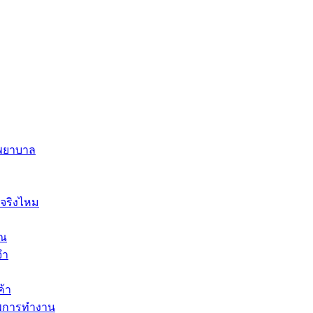
พยาบาล
มจริงไหม
ุณ
จำ
ค้า
าพการทำงาน