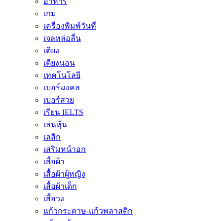
อาหาร
เกม
เครื่องพิมพ์วันที่
เจลหล่อลื่น
เตียง
เตียงนอน
เทคโนโลยี
เบอร์มงคล
เบอร์สวย
เรียน IELTS
เล่นหุ้น
เลสิก
เสริมหน้าอก
เสื้อผ้า
เสื้อผ้าผู้หญิง
เสื้อผ้าเด็ก
เสื้อวง
แก้วกระดาษ-แก้วพลาสติก