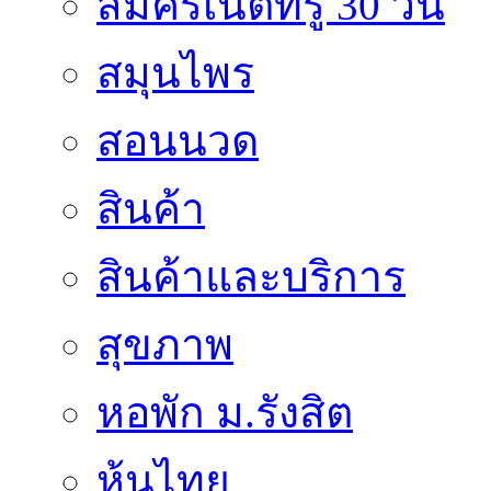
สมัครเน็ตทรู 30 วัน
สมุนไพร
สอนนวด
สินค้า
สินค้าและบริการ
สุขภาพ
หอพัก ม.รังสิต
หุ้นไทย