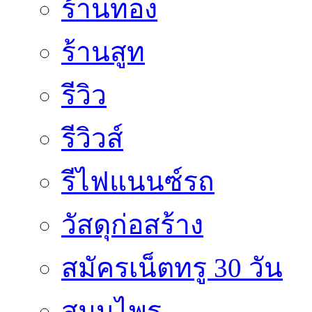
ร้านทอง
ร้านสูท
รีวิว
รีวิวส์
รีไฟแนนซ์รถ
วัสดุก่อสร้าง
สมัครเน็ตทรู 30 วัน
สมุนไพร