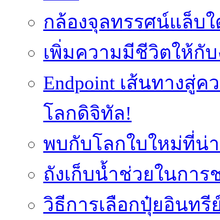
กล้องจุลทรรศน์แล็บใ
เพิ่มความมีชีวิตให้กั
Endpoint เส้นทางสู
โลกดิจิทัล!
พบกับโลกใบใหม่ที่น่า
ถังเก็บน้ำช่วยในก
วิธีการเลือกปุ๋ยอินทรี