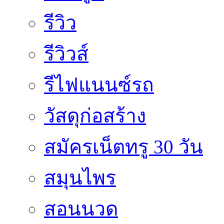
รีวิว
รีวิวส์
รีไฟแนนซ์รถ
วัสดุก่อสร้าง
สมัครเน็ตทรู 30 วัน
สมุนไพร
สอนนวด