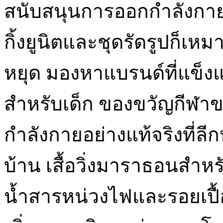
สนับสนุนการออกกำลังกาย
กิ้งยูนิตและชุดรัดรูปก็เห
หยุด มองหาแบรนด์ที่แข็งแร
สำหรับเด็ก ของขวัญกีฬา
กำลังกายอย่างแท้จริงที่ลีก
บ้าน เสื้อวิ่งมาราธอนสำหร
น้ำสารหน่วงไฟและรอยเปื้อน 