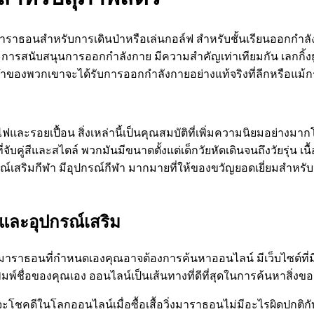
่งมาราธอนสำหรับการเดินป่าหรือเล่นกอล์ฟ สำหรับชั้นเรียนออกกำลังก
ารสนับสนุนการออกกำลังกาย มีความสำคัญเท่าเทียมกัน เลกกิ้งย
ฬาของพวกเขาจะได้รับการออกกำลังกายอย่างแท้จริงที่ลีกหรือแม้กระ
งไฟและรอยเปื้อน สิ่งเหล่านี้เป็นคุณสมบัติที่เพิ่มความนิยมอย่าง
ับคู่สีและสไตล์ พวกมันมีขนาดตั้งแต่เด็กวัยหัดเดินจนถึงวัยรุ่น 
์เสริมกีฬา มีอุปกรณ์กีฬา มากมายที่ให้ของขวัญยอดเยี่ยมสำหรับวัน
นและอุปกรณ์เสริม
าราธอนที่กำหนดเองคุณอาจต้องการค้นหาออนไลน์ มีเว็บไซต์ที่มีอุ
มพิมพ์ชื่อของคุณเอง ออนไลน์เป็นเส้นทางที่ดีที่สุดในการค้นหาสิ่งข
โชคดีในโลกออนไลน์เมื่อซื้อเสื้อวิ่งมาราธอนไม่มีอะไรผิดปกติกับ