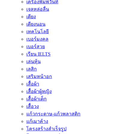
เครื่องพิมพ์วันที่
เจลหล่อลื่น
เตียง
เตียงนอน
เทคโนโลยี
เบอร์มงคล
เบอร์สวย
เรียน IELTS
เล่นหุ้น
เลสิก
เสริมหน้าอก
เสื้อผ้า
เสื้อผ้าผู้หญิง
เสื้อผ้าเด็ก
เสื้อวง
แก้วกระดาษ-แก้วพลาสติก
แก้เมาค้าง
โครงสร้างสำเร็จรูป