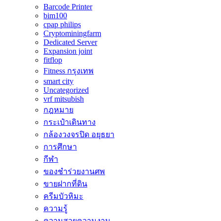
Barcode Printer
bim100
cpap philips
Cryptominingfarm
Dedicated Server
Expansion joint
fitflop
Fitness กรุงเทพ
smart city
Uncategorized
vrf mitsubish
กฎหมาย
กระเป๋าเดินทาง
กล้องวงจรปิด อยุธยา
การศึกษา
กีฬา
ของชำร่วยงานศพ
ขายฝากที่ดิน
ครีมบัวหิมะ
ความรู้
ความสวยความงาม