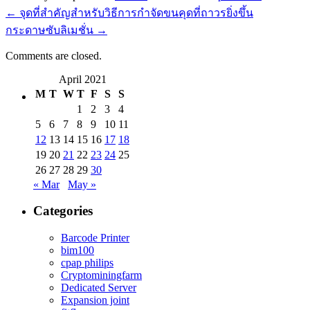
←
จุดที่สำคัญสำหรับวิธีการกำจัดขนคุดที่ถาวรยิ่งขึ้น
กระดาษซับลิเมชั่น
→
Comments are closed.
April 2021
M
T
W
T
F
S
S
1
2
3
4
5
6
7
8
9
10
11
12
13
14
15
16
17
18
19
20
21
22
23
24
25
26
27
28
29
30
« Mar
May »
Categories
Barcode Printer
bim100
cpap philips
Cryptominingfarm
Dedicated Server
Expansion joint