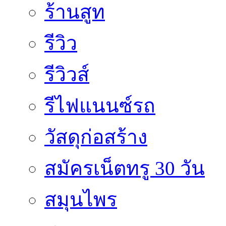
ร้านสูท
รีวิว
รีวิวส์
รีไฟแนนซ์รถ
วัสดุก่อสร้าง
สมัครเน็ตทรู 30 วัน
สมุนไพร