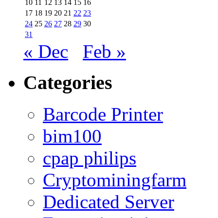
10
11
12
13
14
15
16
17
18
19
20
21
22
23
24
25
26
27
28
29
30
31
« Dec
Feb »
Categories
Barcode Printer
bim100
cpap philips
Cryptominingfarm
Dedicated Server