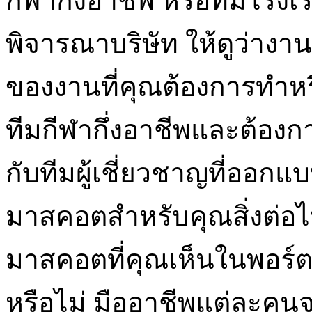
กีฬากึ่งอาชีพ หรือทีมโรงเร
พิจารณาบริษัท ให้ดูว่างา
ของงานที่คุณต้องการทำห
ทีมกีฬากึ่งอาชีพและต้อ
กับทีมผู้เชี่ยวชาญที่ออกแ
มาสคอตสำหรับคุณสิ่งต่อ
มาสคอตที่คุณเห็นในพอร์ต
หรือไม่ มืออาชีพแต่ละคน