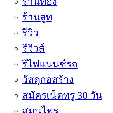
ร้านทอง
ร้านสูท
รีวิว
รีวิวส์
รีไฟแนนซ์รถ
วัสดุก่อสร้าง
สมัครเน็ตทรู 30 วัน
สมุนไพร