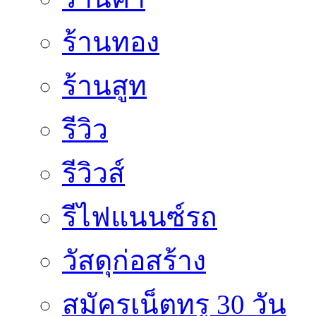
ร้านทอง
ร้านสูท
รีวิว
รีวิวส์
รีไฟแนนซ์รถ
วัสดุก่อสร้าง
สมัครเน็ตทรู 30 วัน