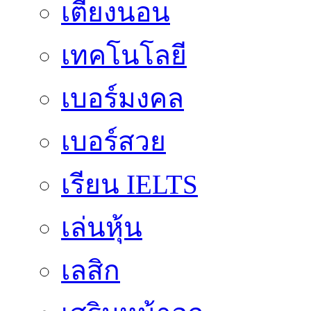
เตียงนอน
เทคโนโลยี
เบอร์มงคล
เบอร์สวย
เรียน IELTS
เล่นหุ้น
เลสิก