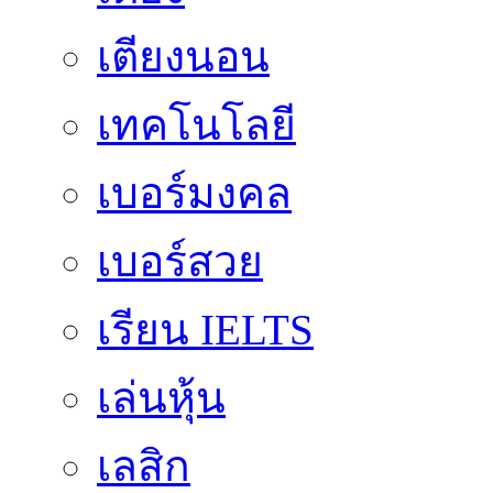
เตียงนอน
เทคโนโลยี
เบอร์มงคล
เบอร์สวย
เรียน IELTS
เล่นหุ้น
เลสิก