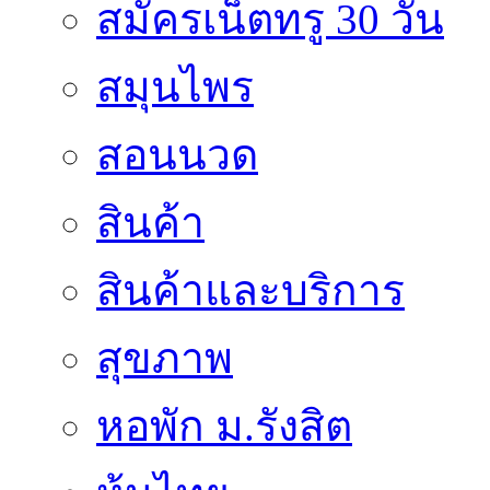
สมัครเน็ตทรู 30 วัน
สมุนไพร
สอนนวด
สินค้า
สินค้าและบริการ
สุขภาพ
หอพัก ม.รังสิต