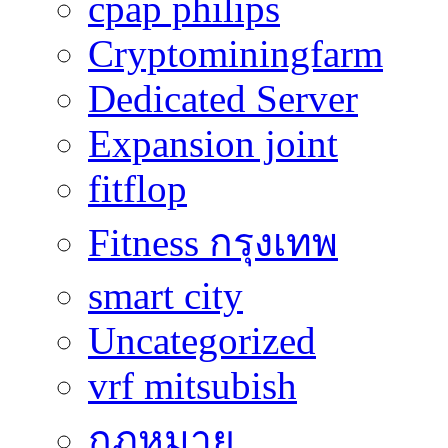
cpap philips
Cryptominingfarm
Dedicated Server
Expansion joint
fitflop
Fitness กรุงเทพ
smart city
Uncategorized
vrf mitsubish
กฎหมาย