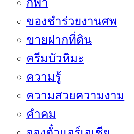
กีฬา
ของชำร่วยงานศพ
ขายฝากที่ดิน
ครีมบัวหิมะ
ความรู้
ความสวยความงาม
คำคม
จองตั๋วแอร์เอเชีย