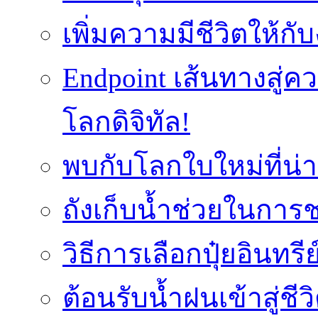
เพิ่มความมีชีวิตให้กั
Endpoint เส้นทางสู
โลกดิจิทัล!
พบกับโลกใบใหม่ที่น่า
ถังเก็บน้ำช่วยในก
วิธีการเลือกปุ๋ยอินทรี
ต้อนรับน้ำฝนเข้าสู่ชีว