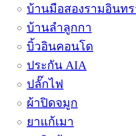
บ้านมือสองรามอินทร
บ้านลำลูกกา
บิ้วอินคอนโด
ประกัน AIA
ปลั๊กไฟ
ผ้าปิดจมูก
ยาแก้เมา