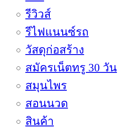
รีวิวส์
รีไฟแนนซ์รถ
วัสดุก่อสร้าง
สมัครเน็ตทรู 30 วัน
สมุนไพร
สอนนวด
สินค้า