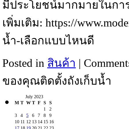
มีประโยชน์มากมายในการใ
เพิ่มเติม: https://www.mode
น้ำ-เลือกแบบไหนดี
Posted in
สินค้า
|
Comments
ของคุณติดตั้งถังเก็บน้ำ
July 2023
M
T
W
T
F
S
S
1
2
3
4
5
6
7
8
9
10
11
12
13
14
15
16
17
18
19
20
21
22
23