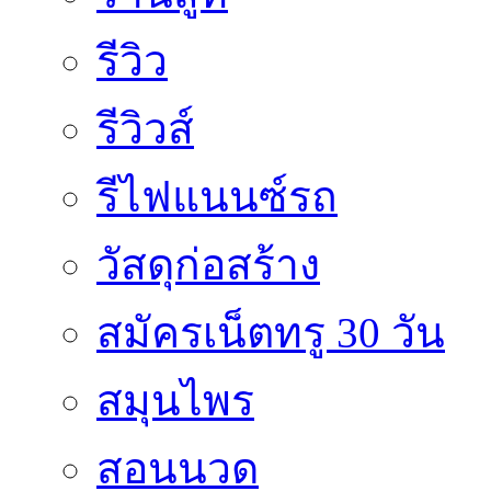
รีวิว
รีวิวส์
รีไฟแนนซ์รถ
วัสดุก่อสร้าง
สมัครเน็ตทรู 30 วัน
สมุนไพร
สอนนวด