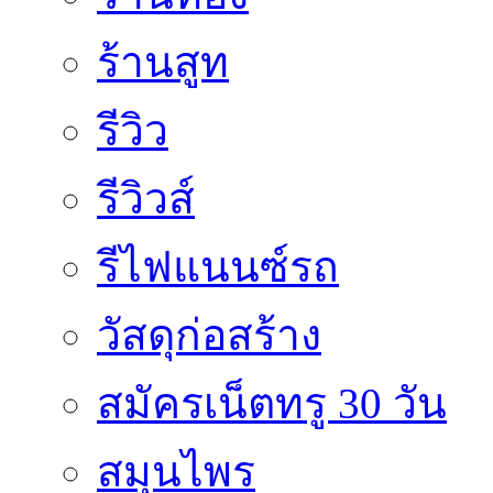
ร้านสูท
รีวิว
รีวิวส์
รีไฟแนนซ์รถ
วัสดุก่อสร้าง
สมัครเน็ตทรู 30 วัน
สมุนไพร