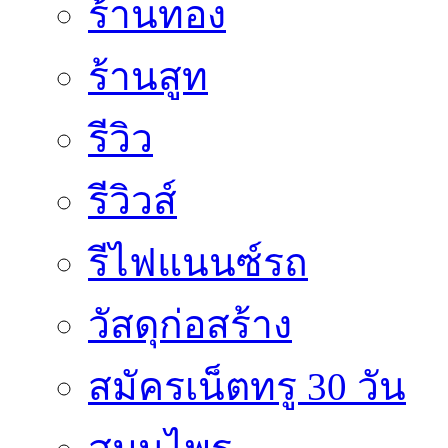
ร้านทอง
ร้านสูท
รีวิว
รีวิวส์
รีไฟแนนซ์รถ
วัสดุก่อสร้าง
สมัครเน็ตทรู 30 วัน