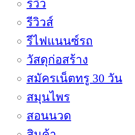
รีวิว
รีวิวส์
รีไฟแนนซ์รถ
วัสดุก่อสร้าง
สมัครเน็ตทรู 30 วัน
สมุนไพร
สอนนวด
สินค้า