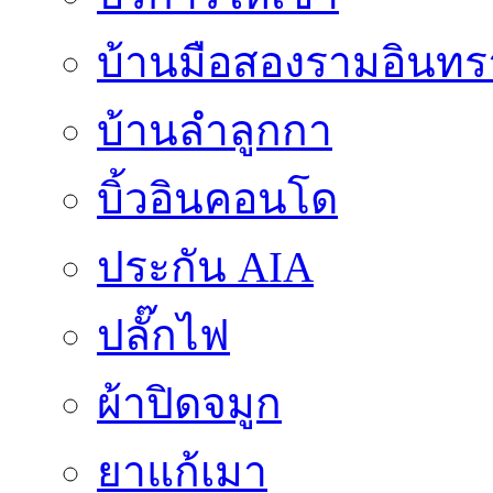
บ้านมือสองรามอินทร
บ้านลำลูกกา
บิ้วอินคอนโด
ประกัน AIA
ปลั๊กไฟ
ผ้าปิดจมูก
ยาแก้เมา