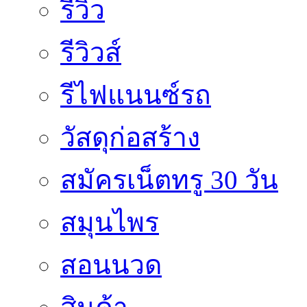
รีวิว
รีวิวส์
รีไฟแนนซ์รถ
วัสดุก่อสร้าง
สมัครเน็ตทรู 30 วัน
สมุนไพร
สอนนวด