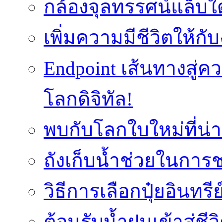
กล้องจุลทรรศน์แล็บใ
เพิ่มความมีชีวิตให้กั
Endpoint เส้นทางสู
โลกดิจิทัล!
พบกับโลกใบใหม่ที่น่า
ถังเก็บน้ำช่วยในก
วิธีการเลือกปุ๋ยอินทรี
ต้อนรับน้ำฝนเข้าสู่ชีว