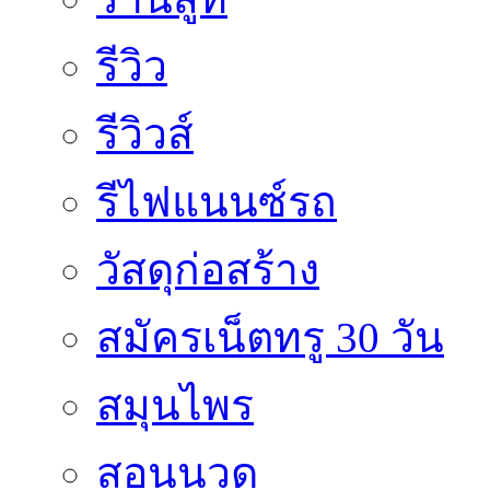
รีวิว
รีวิวส์
รีไฟแนนซ์รถ
วัสดุก่อสร้าง
สมัครเน็ตทรู 30 วัน
สมุนไพร
สอนนวด