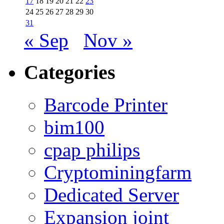
17
18
19
20
21
22
23
24
25
26
27
28
29
30
31
« Sep
Nov »
Categories
Barcode Printer
bim100
cpap philips
Cryptominingfarm
Dedicated Server
Expansion joint