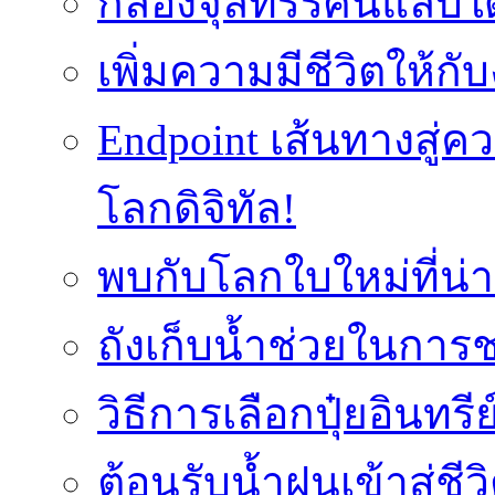
กล้องจุลทรรศน์แล็บใ
เพิ่มความมีชีวิตให้กั
Endpoint เส้นทางสู
โลกดิจิทัล!
พบกับโลกใบใหม่ที่น่า
ถังเก็บน้ำช่วยในก
วิธีการเลือกปุ๋ยอินทรี
ต้อนรับน้ำฝนเข้าสู่ชีว