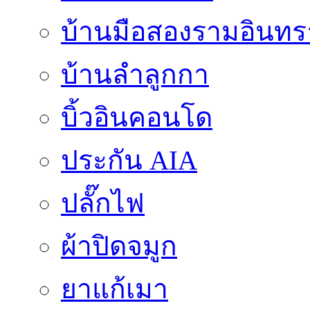
บ้านมือสองรามอินทร
บ้านลำลูกกา
บิ้วอินคอนโด
ประกัน AIA
ปลั๊กไฟ
ผ้าปิดจมูก
ยาแก้เมา