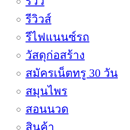
รีวิว
รีวิวส์
รีไฟแนนซ์รถ
วัสดุก่อสร้าง
สมัครเน็ตทรู 30 วัน
สมุนไพร
สอนนวด
สินค้า