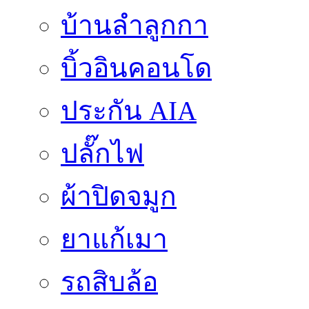
บ้านลำลูกกา
บิ้วอินคอนโด
ประกัน AIA
ปลั๊กไฟ
ผ้าปิดจมูก
ยาแก้เมา
รถสิบล้อ