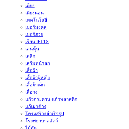
เตียง
เตียงนอน
เทคโนโลยี
เบอร์มงคล
เบอร์สวย
เรียน IELTS
เล่นหุ้น
เลสิก
เสริมหน้าอก
เสื้อผ้า
เสื้อผ้าผู้หญิง
เสื้อผ้าเด็ก
เสื้อวง
แก้วกระดาษ-แก้วพลาสติก
แก้เมาค้าง
โครงสร้างสำเร็จรูป
โรงพยาบาลสัตว์
ไม้อัด