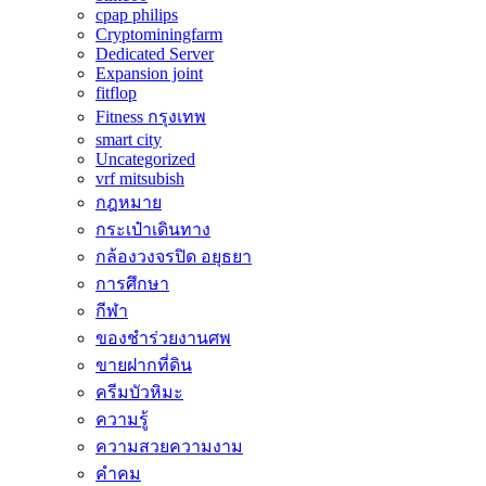
cpap philips
Cryptominingfarm
Dedicated Server
Expansion joint
fitflop
Fitness กรุงเทพ
smart city
Uncategorized
vrf mitsubish
กฎหมาย
กระเป๋าเดินทาง
กล้องวงจรปิด อยุธยา
การศึกษา
กีฬา
ของชำร่วยงานศพ
ขายฝากที่ดิน
ครีมบัวหิมะ
ความรู้
ความสวยความงาม
คำคม