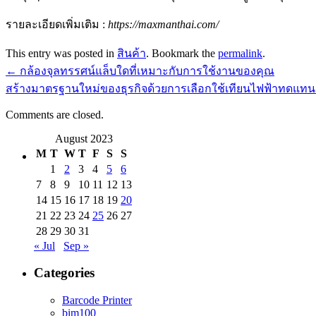
รายละเอียดเพิ่มเติม :
https://maxmanthai.com/
This entry was posted in
สินค้า
. Bookmark the
permalink
.
←
กล้องจุลทรรศน์แล็บใดที่เหมาะกับการใช้งานของคุณ
สร้างมาตรฐานใหม่ของธุรกิจด้วยการเลือกใช้เทียนไฟฟ้าทดแท
Comments are closed.
August 2023
M
T
W
T
F
S
S
1
2
3
4
5
6
7
8
9
10
11
12
13
14
15
16
17
18
19
20
21
22
23
24
25
26
27
28
29
30
31
« Jul
Sep »
Categories
Barcode Printer
bim100