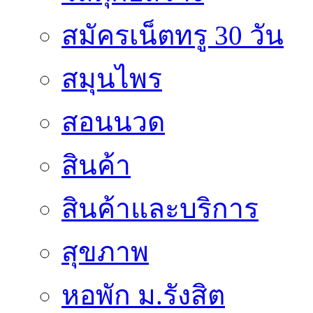
สมัครเน็ตทรู 30 วัน
สมุนไพร
สอนนวด
สินค้า
สินค้าและบริการ
สุขภาพ
หอพัก ม.รังสิต