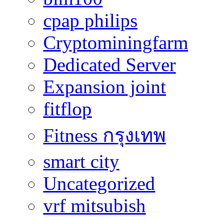
cpap philips
Cryptominingfarm
Dedicated Server
Expansion joint
fitflop
Fitness กรุงเทพ
smart city
Uncategorized
vrf mitsubish