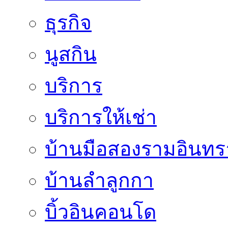
ธุรกิจ
นูสกิน
บริการ
บริการให้เช่า
บ้านมือสองรามอินทร
บ้านลำลูกกา
บิ้วอินคอนโด