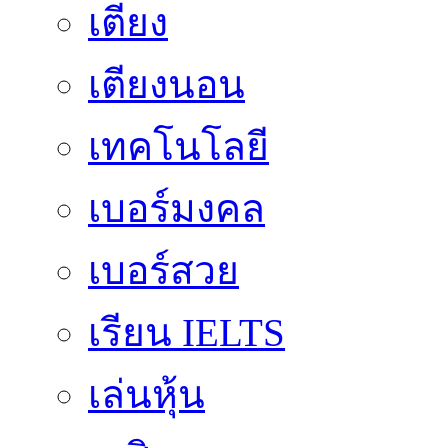
เตียง
เตียงนอน
เทคโนโลยี
เบอร์มงคล
เบอร์สวย
เรียน IELTS
เล่นหุ้น