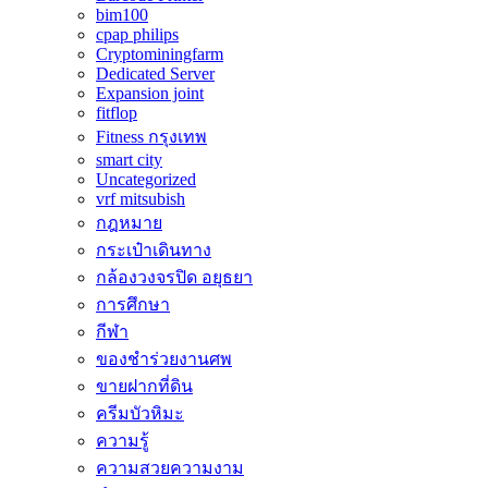
bim100
cpap philips
Cryptominingfarm
Dedicated Server
Expansion joint
fitflop
Fitness กรุงเทพ
smart city
Uncategorized
vrf mitsubish
กฎหมาย
กระเป๋าเดินทาง
กล้องวงจรปิด อยุธยา
การศึกษา
กีฬา
ของชำร่วยงานศพ
ขายฝากที่ดิน
ครีมบัวหิมะ
ความรู้
ความสวยความงาม