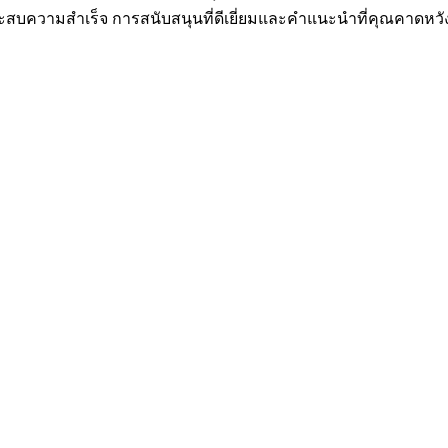
ระสบความสำเร็จ การสนับสนุนที่ดีเยี่ยมและคำแนะนำที่คุณคาดหว