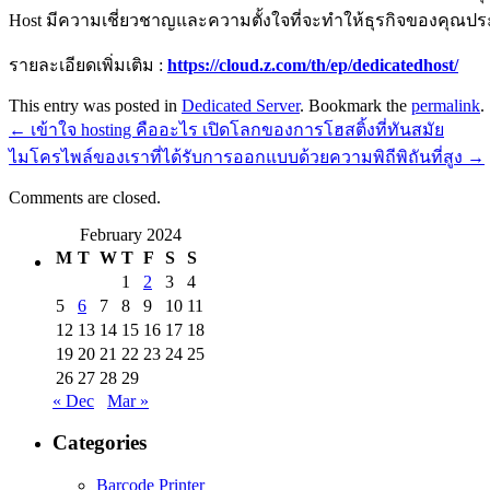
Host มีความเชี่ยวชาญและความตั้งใจที่จะทำให้ธุรกิจของคุณป
รายละเอียดเพิ่มเติม :
https://cloud.z.com/th/ep/dedicatedhost/
This entry was posted in
Dedicated Server
. Bookmark the
permalink
.
←
เข้าใจ hosting คืออะไร เปิดโลกของการโฮสติ้งที่ทันสมัย
ไมโครไพล์ของเราที่ได้รับการออกแบบด้วยความพิถีพิถันที่สูง
→
Comments are closed.
February 2024
M
T
W
T
F
S
S
1
2
3
4
5
6
7
8
9
10
11
12
13
14
15
16
17
18
19
20
21
22
23
24
25
26
27
28
29
« Dec
Mar »
Categories
Barcode Printer