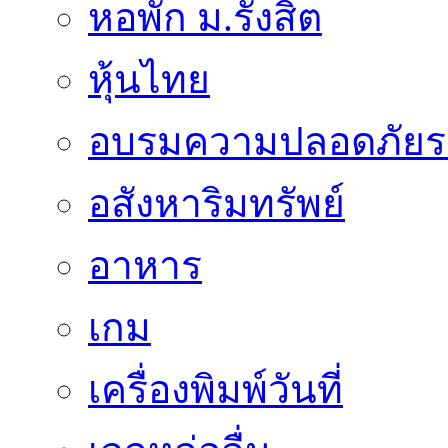
หอพัก ม.รังสิต
หุ้นไทย
อบรมความปลอดภัยร
อสังหาริมทรัพย์
อาหาร
เกม
เครื่องพิมพ์วันที่