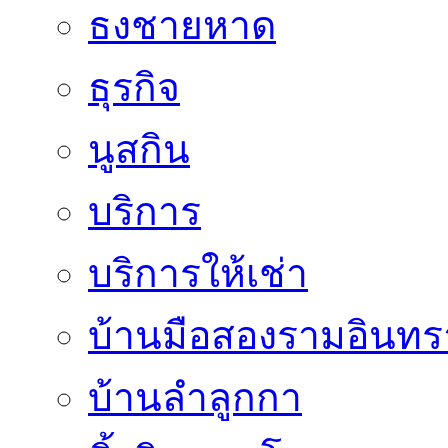
ธงชายหาด
ธุรกิจ
นูสกิน
บริการ
บริการให้เช่า
บ้านมือสองรามอินทร
บ้านลำลูกกา