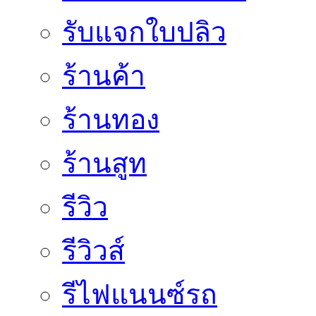
รับแจกใบปลิว
ร้านค้า
ร้านทอง
ร้านสูท
รีวิว
รีวิวส์
รีไฟแนนซ์รถ