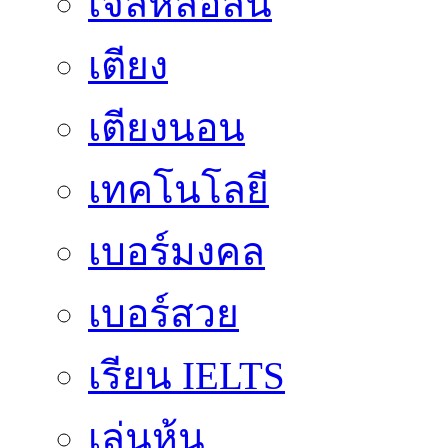
เจลหล่อลื่น
เตียง
เตียงนอน
เทคโนโลยี
เบอร์มงคล
เบอร์สวย
เรียน IELTS
เล่นหุ้น