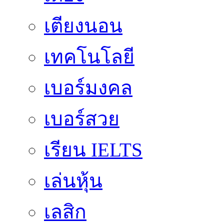
เตียงนอน
เทคโนโลยี
เบอร์มงคล
เบอร์สวย
เรียน IELTS
เล่นหุ้น
เลสิก