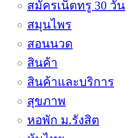
สมัครเน็ตทรู 30 วัน
สมุนไพร
สอนนวด
สินค้า
สินค้าและบริการ
สุขภาพ
หอพัก ม.รังสิต