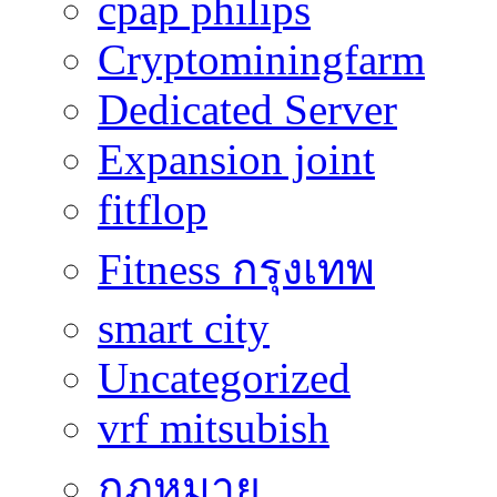
cpap philips
Cryptominingfarm
Dedicated Server
Expansion joint
fitflop
Fitness กรุงเทพ
smart city
Uncategorized
vrf mitsubish
กฎหมาย